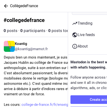
CollègedeFrance
#
collegedefrance
Follow hashtag
Trending
0
posts
·
0
participants
·
0
posts today
Live feeds
Koantig
Jul 25, 2025
About
@koantig@mamot.fr
Depuis bien un mois maintenant, je suis les cours de Jean-
Mastodon is the best 
Jacques Hublin au collège de France sur la paléo-
with what's happening.
anthropologie, suite à son entretien sur Nota Bene.
C'est absolument passionnant; la diversité des disciplines 
Follow anyone across 
mobilisées donne le vertige (biologie moléculaire, géologie, 
and see it all in chron
astronomie etc.). C'est quand même incroyable ce qu'on 
algorithms, ads, or clic
arrive à déduire à partir d'indices rares et parcellaires, 
vraiment un tour de force.
Create ac
Les cours: 
college-de-france.fr/fr/enseig