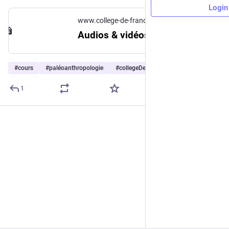
Login
www.college-de-france.fr
Audios & vidéos | Collège de France
#
cours
#
paléoanthropologie
#
collegeDeFrance
1